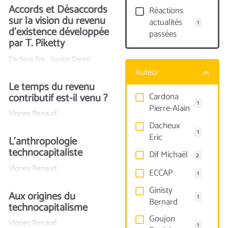
Accords et Désaccords
Réactions
sur la vision du revenu
actualités
1
d’existence développée
passées
par T. Piketty
Dacheux Eric
Goujon Daniel
Auteur
Le temps du revenu
Cardona
contributif est-il venu ?
1
Pierre-Alain
Vignes Renaud
Dacheux
1
Eric
L’anthropologie
technocapitaliste
Dif Michaël
2
Vignes Renaud
ECCAP
1
Ginisty
Aux origines du
1
Bernard
technocapitalisme
Goujon
Vignes Renaud
1