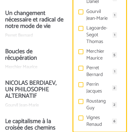
Daniel
Gourvil
Un changement
1
Jean-Marie
nécessaire et radical de
notre mode de vie
Lagoarde-
Segot
Perret Bernard
1
Thomas
Boucles de
Merchier
5
récupération
Maurice
Merchier Maurice
Perret
1
Bernard
NICOLAS BERDIAEV,
Perrin
UN PHILOSOPHE
2
Jacques
ALTERNATIF
Roustang
Gourvil Jean-Marie
2
Guy
Vignes
Le capitalisme à la
6
Renaud
croisée des chemins