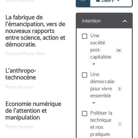
📅 Date
Tri
Vignes Renaud
La fabrique de
Intention
l’émancipation, vers de
nouveaux rapports
Une
entre science, action et
société
démocratie.
post-
24
Cardona Pierre-Alain
capitaliste
L’anthropo-
Une
technocène
démocratie
Perrin Jacques
pour vivre
2
ensemble
Economie numérique
de l’attention et
Politiser la
manipulation
technique
1
et nos
Perrin Jacques
pratiques