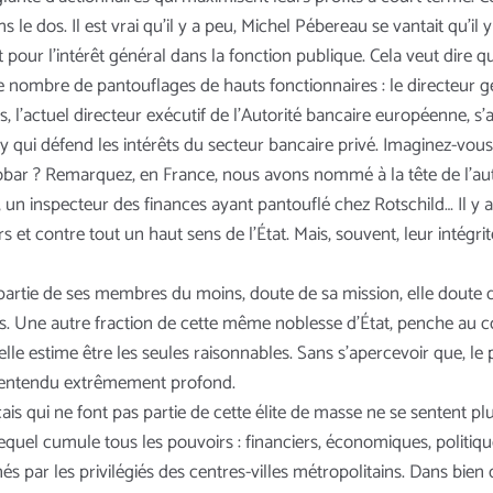
s le dos. Il est vrai qu’il y a peu, Michel Pébereau se vantait qu’il
t pour l’intérêt général dans la fonction publique. Cela veut dire
nombre de pantouflages de hauts fonctionnaires : le directeur gén
l’actuel directeur exécutif de l’Autorité bancaire européenne, s’a
 qui défend les intérêts du secteur bancaire privé. Imaginez-vous
scobar ? Remarquez, en France, nous avons nommé à la tête de l’a
tat, un inspecteur des finances ayant pantouflé chez Rotschild… Il
et contre tout un haut sens de l’État. Mais, souvent, leur intégrité
artie de ses membres du moins, doute de sa mission, elle doute de l
lus. Une autre fraction de cette même noblesse d’État, penche au 
lle estime être les seules raisonnables. Sans s’apercevoir que, le
malentendu extrêmement profond.
çais qui ne font pas partie de cette élite de masse ne se sentent 
equel cumule tous les pouvoirs : financiers, économiques, politique
s par les privilégiés des centres-villes métropolitains. Dans bien 