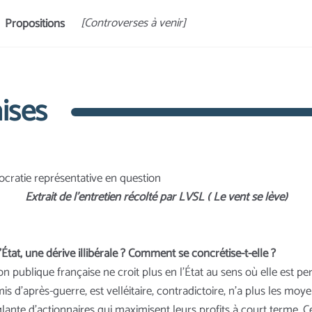
[Controverses à venir]
Propositions
aises
ratie représentative en question
Extrait de l’entretien récolté par LVSL ( Le vent se lève)
’État, une dérive
illibérale
? Comment se concrétise-t-elle ?
on publique française ne croit plus en l’État au sens où elle est 
 d’après-guerre, est velléitaire, contradictoire, n’a plus les moye
ante d’actionnaires qui maximisent leurs profits à court terme. C