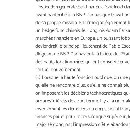
l’Inspection générale des finances, font froid dan
ayant pantouflé à la BNP Paribas que travaillan
de sa propre mission. En témoigne également le 
un hedge fund chinois, le Hongrois Adam Farkas, 
marchés financiers en Europe, un puissant lobby
deviendrait le principal lieutenant de Pablo E
dirigeant de BNP Paribas puis, à la tête de l’É
des hauts fonctionnaires qui ont conservé envers 
l’actuel gouvernement.
(…) Lorsque la haute fonction publique, ou une p
qu’elle ne rencontre plus, qu’elle ne connaît p
on imposerait les décisions technocratiques qu’e
propres intérêts de court terme. Il y a là un 
Inversement les deux tiers du corps social fran
financés par et pour le tiers éduqué supérieur, l
majorité donc, ont l’impression d’être abandonné