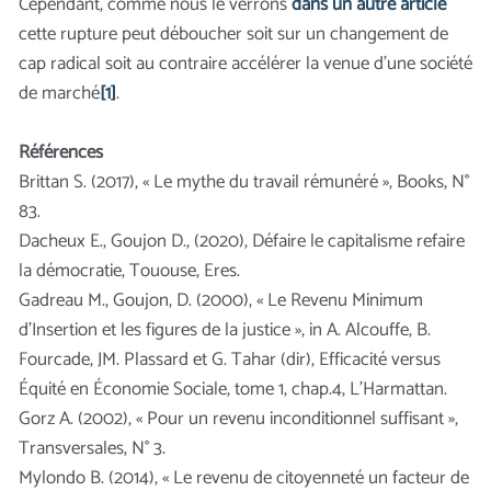
Cependant, comme nous le verrons
dans un autre article
cette rupture peut déboucher soit sur un changement de
cap radical soit au contraire accélérer la venue d’une société
de marché
[1]
.
Références
Brittan S. (2017), « Le mythe du travail rémunéré », Books, N°
83.
Dacheux E., Goujon D., (2020), Défaire le capitalisme refaire
la démocratie, Tououse, Eres.
Gadreau M., Goujon, D. (2000), « Le Revenu Minimum
d’Insertion et les figures de la justice », in A. Alcouffe, B.
Fourcade, JM. Plassard et G. Tahar (dir), Efficacité versus
Équité en Économie Sociale, tome 1, chap.4, L’Harmattan.
Gorz A. (2002), « Pour un revenu inconditionnel suffisant »,
Transversales, N° 3.
Mylondo B. (2014), « Le revenu de citoyenneté un facteur de