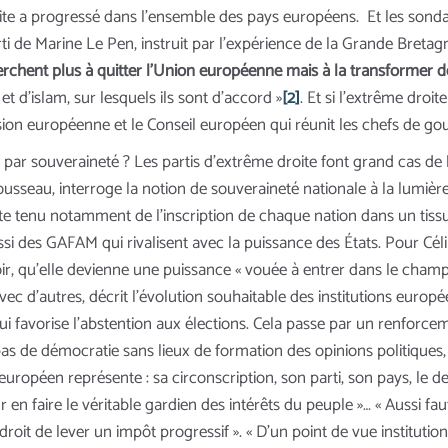
oite a progressé dans l’ensemble des pays européens. Et les son
 parti de Marine Le Pen, instruit par l’expérience de la Grande Breta
erchent plus à quitter l’Union européenne mais à la transformer de 
et d’islam, sur lesquels ils sont d’accord »
[2]
. Et si l’extrême droi
ssion européenne et le Conseil européen qui réunit les chefs de
n par souveraineté ? Les partis d’extrême droite font grand cas de 
sseau, interroge la notion de souveraineté nationale à la lumièr
pte tenu notamment de l’inscription de chaque nation dans un tis
 des GAFAM qui rivalisent avec la puissance des États. Pour Céli
, qu’elle devienne une puissance « vouée à entrer dans le champ des
 avec d’autres, décrit l’évolution souhaitable des institutions eur
i favorise l’abstention aux élections. Cela passe par un renforc
 pas de démocratie sans lieux de formation des opinions politiques
 européen représente : sa circonscription, son parti, son pays, le de
en faire le véritable gardien des intérêts du peuple »… « Aussi fau
roit de lever un impôt progressif ». « D’un point de vue institutio