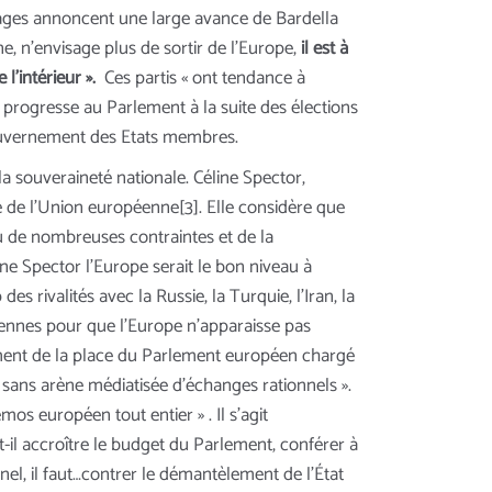
dages annoncent une large avance de Bardella
gne, n’envisage plus de sortir de l’Europe,
il est à
l’intérieur ».
Ces partis « ont tendance à
te progresse au Parlement à la suite des élections
 gouvernement des Etats membres.
la souveraineté nationale. Céline Spector,
e de l’Union européenne[3]. Elle considère que
su de nombreuses contraintes et de la
ne Spector l’Europe serait le bon niveau à
 rivalités avec la Russie, la Turquie, l’Iran, la
opéennes pour que l’Europe n’apparaisse pas
ement de la place du Parlement européen chargé
, sans arène médiatisée d’échanges rationnels ».
mos européen tout entier » . Il s’agit
t-il accroître le budget du Parlement, conférer à
nnel, il faut…contrer le démantèlement de l’État