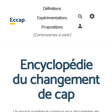
Aller au contenu principal
Définitions
Rechercher
Expérimentations
Propositions
[Controverses à venir]
Encyclopédie
du changement
de cap
Un espace numérique commun pour documenter les