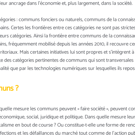
eur ancrage dans l'économie et, plus largement, dans la société.
s catégories : communs fonciers ou naturels, communs de la conn
s. Certes les frontières entre ces catégories ne sont pas strict
sieurs catégories. Ainsi la frontière entre communs de la connaiss
s, fréquemment mobilisé depuis les années 2010, il recouvre ce
iaux. Mais certaines initiatives lui sont propres et s’intègrent à
xiste des catégories pertinentes de communs qui sont transversales 
alité que par les technologies numériques sur lesquelles ils repos
muns ?
quelle mesure les communs peuvent « faire société », peuvent co
économique, social, juridique et politique. Dans quelle mesure leu
italisme en bout de course ? Ou constitue-t-elle une forme de re
erfections et les défaillances du marché tout comme de l’action pu