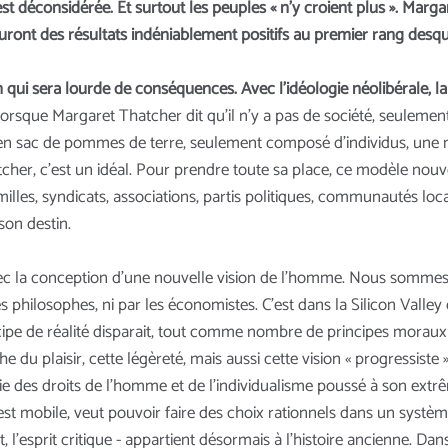
 est déconsidérée. Et surtout les peuples «
n’y croient plus
». Marga
uront des résultats indéniablement positifs au premier rang desquel
 qui sera lourde de conséquences. Avec l’idéologie néolibérale, la
que Margaret Thatcher dit qu’il n’y a pas de société, seulement 
été en sac de pommes de terre, seulement composé d’individus, un
er, c’est un idéal. Pour prendre toute sa place, ce modèle nouveau
lles, syndicats, associations, partis politiques, communautés local
son destin.
vec la conception d’une nouvelle vision de l’homme. Nous sommes à
s philosophes, ni par les économistes. C’est dans la Silicon Valley
 principe de réalité disparait, tout comme nombre de principes mor
e du plaisir, cette légèreté, mais aussi cette vision « progressis
gie des droits de l’homme et de l’individualisme poussé à son extrêm
st mobile, veut pouvoir faire des choix rationnels dans un système 
ent, l’esprit critique - appartient désormais à l’histoire ancienne. 