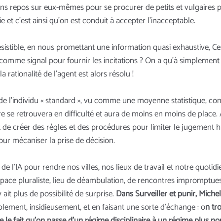
 repos sur eux-mêmes pour se procurer de petits et vulgaires plai
 et c’est ainsi qu’on est conduit à accepter l’inacceptable.
sistible, en nous promettant une information quasi exhaustive, Ce
comme signal pour fournir les incitations ? On a qu’à simplemen
 rationalité de l’agent est alors résolu !
 de l’individu « standard », vu comme une moyenne statistique, c
 se retrouvera en difficulté et aura de moins en moins de place. À b
 de créer des règles et des procédures pour limiter le jugement h
pour mécaniser la prise de décision.
e l’IA pour rendre nos villes, nos lieux de travail et notre quotidi
ace pluraliste, lieu de déambulation, de rencontres impromptues et
 ait plus de possibilité de surprise.
Dans
Surveiller et punir
, Miche
ement, insidieusement, et en faisant une sorte d’échange : o
n tr
icipe le fait qu’on passe d’un régime disciplinaire à un régime plus