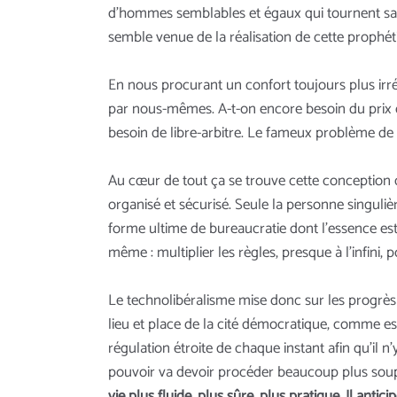
d'hommes semblables et égaux qui tournent sans
semble venue de la réalisation de cette prophétie
En nous procurant un confort toujours plus irré
par nous-mêmes. A-t-on encore besoin du prix 
besoin de libre-arbitre. Le fameux problème de la
Au cœur de tout ça se trouve cette conception
organisé et sécurisé. Seule la personne singulière
forme ultime de bureaucratie dont l'essence est
même : multiplier les règles, presque à l'infini, 
Le technolibéralisme mise donc sur les progrès d
lieu et place de la cité démocratique, comme esp
régulation étroite de chaque instant afin qu’il n’y
pouvoir va devoir procéder beaucoup plus soupl
vie plus fluide, plus sûre, plus pratique. Il ant