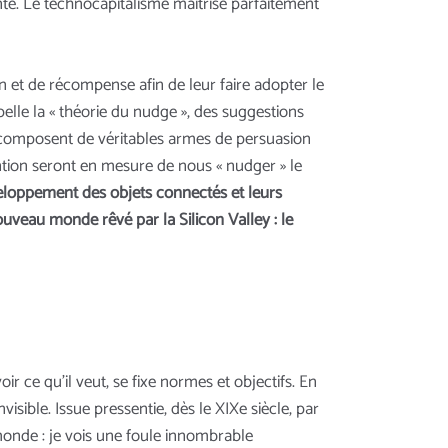
nté. Le technocapitalisme maîtrise parfaitement
on et de récompense afin de leur faire adopter le
lle la « théorie du nudge », des suggestions
nt composent de véritables armes de persuasion
tion seront en mesure de nous « nudger » le
eloppement des objets connectés et leurs
ouveau monde rêvé par la Silicon Valley : le
oir ce qu'il veut, se fixe normes et objectifs. En
sible. Issue pressentie, dès le XIXe siècle, par
monde : je vois une foule innombrable