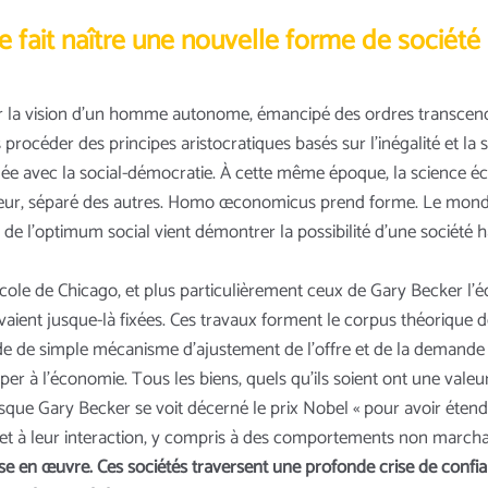
 fait naître une nouvelle forme de société
er la vision d’un homme autonome, émancipé des ordres transcend
lus procéder des principes aristocratiques basés sur l’inégalité et l
gée avec la social-démocratie. À cette même époque, la science é
teur, séparé des autres. Homo œconomicus prend forme. Le monde 
 de l’optimum social vient démontrer la possibilité d’une société
’école de Chicago, et plus particulièrement ceux de Gary Becker l
 avaient jusque-là fixées. Ces travaux forment le corpus théorique d
de de simple mécanisme d’ajustement de l’offre et de la demande 
per à l’économie. Tous les biens, quels qu’ils soient ont une valeur,
rsque Gary Becker se voit décerné le prix Nobel « pour avoir éte
 à leur interaction, y compris à des comportements non marcha
se en œuvre. Ces sociétés traversent une profonde crise de confia