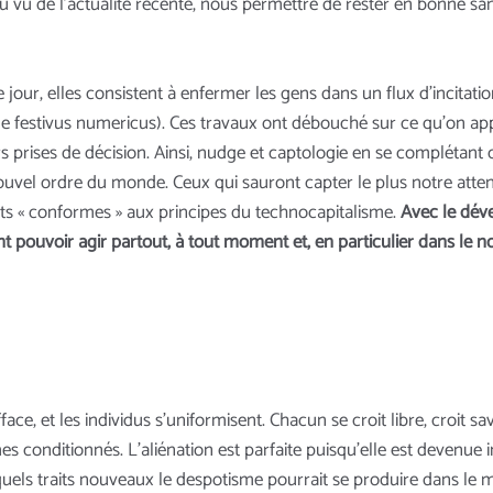
au vu de l’actualité récente, nous permettre de rester en bonne sa
jour, elles consistent à enfermer les gens dans un flux d’incitati
festivus numericus). Ces travaux ont débouché sur ce qu’on appe
eurs prises de décision. Ainsi, nudge et captologie en se compléta
vel ordre du monde. Ceux qui sauront capter le plus notre atten
s « conformes » aux principes du technocapitalisme.
Avec le dév
nt pouvoir agir partout, à tout moment et, en particulier dans le n
ce, et les individus s'uniformisent. Chacun se croit libre, croit sav
conditionnés. L'aliénation est parfaite puisqu'elle est devenue invi
 quels traits nouveaux le despotisme pourrait se produire dans le 