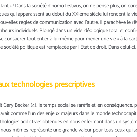
llant » ! Dans la société d’homo festivus, on ne pense plus, on co
ues qui apparaissent au début du XXIème siècle lui rendent la vie 
 nouvelles règles de communication avec l’autre. Il parachève le 
heurs individuels. Plongé dans un vide idéologique total et confro
de se consacrer tout entier à lui-même pour mener une vie « à la c
 société politique est remplacée par l’État de droit. Dans celui-ci,
ux technologies prescriptives
ry Becker (4), le temps social se raréfie et, en conséquence, pr
paraît comme l’un des enjeux majeurs dans le monde technocapita
athologies addictives obtenues en nous enfermant dans un syst
 nous-mêmes représente une grande valeur pour tous ceux qui so