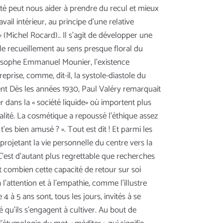
rité peut nous aider à prendre du recul et mieux
vail intérieur, au principe d'une relative
» (Michel Rocard).. Il s'agit de développer une
 le recueillement au sens presque floral du
ilosophe Emmanuel Mounier, l'existence
eprise, comme, dit-il, la systole-diastole du
sement Dès les années 1930, Paul Valéry remarquait
dans la « société liquide» où importent plus
icialité. La cosmétique a repoussé l'éthique assez
'es bien amusé ? ». Tout est dit ! Et parmi les
projetant la vie personnelle du centre vers la
 C'est d'autant plus regrettable que recherches
it combien cette capacité de retour sur soi
l'attention et à l'empathie, comme l'illustre
 à 5 ans sont, tous les jours, invités à se
é qu'ils s'engagent à cultiver. Au bout de