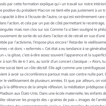
ssés par cette formation explique qu'« un travail sur notre intério
ge positive du président Macron ne tient-elle pas justement à un tra
capacité à être à l'écoute de l'autre, ce qui est extrêmement rare 
dans l'action, et cela par un pas de côté permettant le recentrage,
singulier mais non clos sur soi. Comme l'a si bien souligné le ph
uvement de sortie de soi dans l'action et de retrait en vue d'une r
guettée par l'activisme, l'impose plus encore ! Retarder le vieillis
» et donc « exfermés ». Cet état a eu tendance à se généraliser 
 fun », la glisse, c'est-à-dire assez souvent l'apparence et la superf
on fils de 6-7 ans, au sortir d'un concert classique : « Alors, tu t
hme social tient un rôle décisif. Elle agit comme une centrifugeuse 
vient à avoir sa circonférence partout mais son centre nulle part.
 le vieillissement de plusieurs années. Et que, par ailleurs, on vo
'à la différence de la simple réflexion, la méditation prédispose à 
Madison aux États-Unis. Dans une école maternelle, les enfants de 4
aller observer les progrès des « graines de paix », images de l'amiti