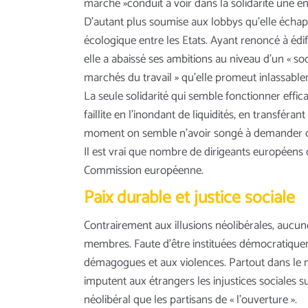
marché »conduit à voir dans la solidarité une ent
D’autant plus soumise aux lobbys qu’elle échapp
écologique entre les Etats. Ayant renoncé à édifi
elle a abaissé ses ambitions au niveau d’un « soc
marchés du travail » qu’elle promeut inlassabl
La seule solidarité qui semble fonctionner effi
faillite en l’inondant de liquidités, en transfé
moment on semble n’avoir songé à demander des
Il est vrai que nombre de dirigeants européens d
Commission européenne.
Paix durable et justice sociale
Contrairement aux illusions néolibérales, aucu
membres. Faute d’être instituées démocratiquemen
démagogues et aux violences. Partout dans le
imputent aux étrangers les injustices sociales s
néolibéral que les partisans de « l’ouverture ».