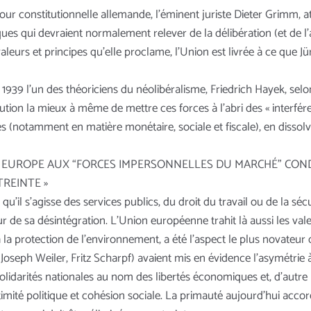
ur constitutionnelle allemande, l’éminent juriste Dieter Grimm, at
es qui devraient normalement relever de la délibération (et de l’al
valeurs et principes qu’elle proclame, l’Union est livrée à ce qu
1939 l’un des théoriciens du néolibéralisme, Friedrich Hayek, selo
tution la mieux à même de mettre ces forces à l’abri des « interfé
notamment en matière monétaire, sociale et fiscale), en dissolva
N EUROPE AUX “FORCES IMPERSONNELLES DU MARCHÉ” COND
TREINTE »
qu’il s’agisse des services publics, du droit du travail ou de la sécur
ur de sa désintégration. L’Union européenne trahit là aussi les val
 la protection de l’environnement, a été l’aspect le plus novateur
(Joseph Weiler, Fritz Scharpf) avaient mis en évidence l’asymétri
olidarités nationales au nom des libertés économiques et, d’autre pa
timité politique et cohésion sociale. La primauté aujourd’hui acc