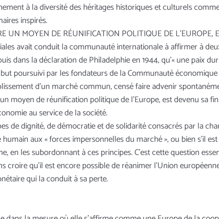
chement à la diversité des héritages historiques et culturels c
naires inspirés.
E UN MOYEN DE RÉUNIFICATION POLITIQUE DE L’EUROPE, E
les avait conduit la communauté internationale à affirmer à deux 
 puis dans la déclaration de Philadelphie en 1944, qu’« une paix dur
si le but poursuivi par les fondateurs de la Communauté économiqu
établissement d’un marché commun, censé faire advenir spontanémen
 un moyen de réunification politique de l’Europe, est devenu sa fin 
conomie au service de la société.
pes de dignité, de démocratie et de solidarité consacrés par la char
 humain aux « forces impersonnelles du marché », ou bien s’il est 
, en les subordonnant à ces principes. C’est cette question essenti
 croire qu’il est encore possible de réanimer l’Union européenne
taire qui la conduit à sa perte.
 que dans la mesure où elle s’affirme comme une Europe de la coop