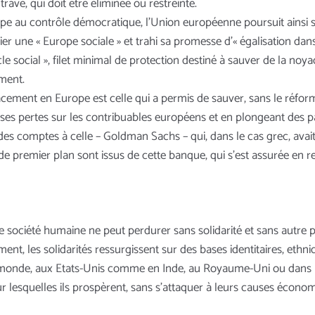
rave, qui doit être éliminée ou restreinte.
e au contrôle démocratique, l’Union européenne poursuit ainsi sa 
er une « Europe sociale » et trahi sa promesse d’« égalisation dans 
le social », filet minimal de protection destiné à sauver de la noyad
ement.
cacement en Europe est celle qui a permis de sauver, sans le réf
rant ses pertes sur les contribuables européens et en plongeant des
 comptes à celle – Goldman Sachs – qui, dans le cas grec, avait
e premier plan sont issus de cette banque, qui s’est assurée en re
ne société humaine ne peut perdurer sans solidarité et sans autre
t, les solidarités ressurgissent sur des bases identitaires, ethni
 monde, aux Etats-Unis comme en Inde, au Royaume-Uni ou dans 
ur lesquelles ils prospèrent, sans s’attaquer à leurs causes écon