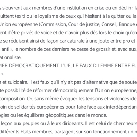
 s’ouvrent aux membres d’une institution en crise ou en déclin : la
uittent (exit) ou le loyalisme de ceux qui hésitent à la quitter ou la
 l’Union européenne (Commission, Cour de justice, Conseil, Banque 
t d’être privés de voice et de n’avoir plus dès lors le choix qu’entre
se réduisent ainsi de façon caricaturale à une joute entre pro et 
 anti », le nombre de ces derniers ne cesse de grossir et, avec eu
tionaliste.
RMER DÉMOCRATIQUEMENT L’UE, LE FAUX DILEMME ENTRE E
 »
 suicidaire. Il est faux qu’il n’y ait pas d’alternative que de sou
oute possibilité de réformer démocratiquement l’Union européenne,
écomposition. Or, sans même évoquer les tensions et violences ide
oin de solidarités européennes pour faire face aux interdépendan
logies ou les équilibres géopolitiques dans le monde.
 leçon aux peuples ou à leurs dirigeants. Il est celui de chercheurs
différents Etats membres, partagent sur son fonctionnement un 