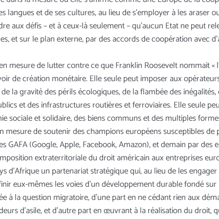
es langues et de ses cultures, au lieu de s’employer à les araser o
re aux défis – et à ceux-là seulement – qu’aucun Etat ne peut relev
mbres, et sur le plan externe, par des accords de coopération avec
en mesure de lutter contre ce que Franklin Roosevelt nommait « l
uvoir de création monétaire. Elle seule peut imposer aux opérateu
 de la gravité des périls écologiques, de la flambée des inégalités,
lics et des infrastructures routières et ferroviaires. Elle seule 
mie sociale et solidaire, des biens communs et des multiples formes d
en mesure de soutenir des champions européens susceptibles de pr
es GAFA (Google, Apple, Facebook, Amazon), et demain par des entr
imposition extraterritoriale du droit américain aux entreprises eu
ys d’Afrique un partenariat stratégique qui, au lieu de les engage
finir eux-mêmes les voies d’un développement durable fondé sur le 
rée à la question migratoire, d’une part en ne cédant rien aux dém
rs d’asile, et d’autre part en œuvrant à la réalisation du droit, que