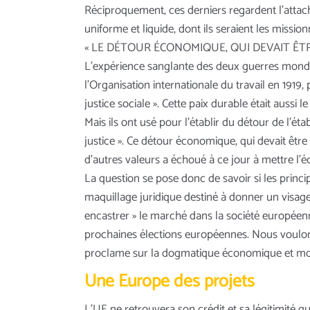
Réciproquement, ces derniers regardent l’atta
uniforme et liquide, dont ils seraient les mission
« LE DÉTOUR ÉCONOMIQUE, QUI DEVAIT ÊTR
L’expérience sanglante des deux guerres mondia
l’Organisation internationale du travail en 1919,
justice sociale ». Cette paix durable était aus
Mais ils ont usé pour l’établir du détour de l’
justice ». Ce détour économique, qui devait être
d’autres valeurs a échoué à ce jour à mettre l’é
La question se pose donc de savoir si les princi
maquillage juridique destiné à donner un visage
encastrer » le marché dans la société européenne
prochaines élections européennes. Nous voulons
proclame sur la dogmatique économique et moné
Une Europe des projets
L’UE ne retrouvera son crédit et sa légitimité