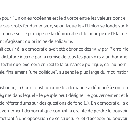
 pour l’Union européenne est le divorce entre les valeurs dont elle
 des droits fondamentaux, selon laquelle « l’Union se fonde sur les
lle repose sur le principe de la démocratie et le principe de l’Etat 
nt s’agissant du principe de solidarité.
t courir à la démocratie avait été dénoncé dès 1957 par Pierre M
 dictature interne par la remise de tous les pouvoirs à un homme p
la technique, exercera en réalité la puissance politique, car au n
e, finalement “une politique”, au sens le plus large du mot, national
 Lisbonne, la Cour constitutionnelle allemande a dénoncé à son to
régime dans lequel « le peuple peut désigner le gouvernement et le 
 de référendums sur des questions de fond (…). En démocratie, la 
gouvernement démocratique connaît la crainte de perdre le pouvoir e
ermettant à une opposition de se structurer et d’accéder au pou