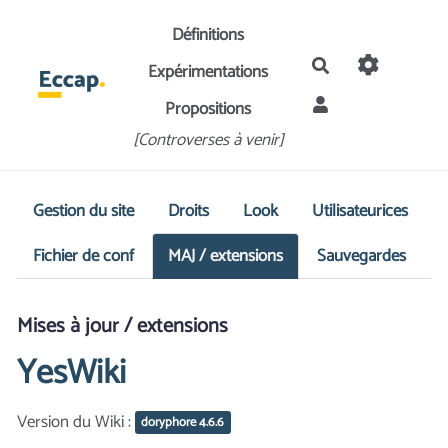
Aller au contenu principal
Définitions
Rechercher
Expérimentations
Propositions
[Controverses à venir]
Gestion du site
Droits
Look
Utilisateurices
Fichier de conf
MAJ / extensions
Sauvegardes
Mises à jour / extensions
YesWiki
Version du Wiki :
doryphore 4.6.6