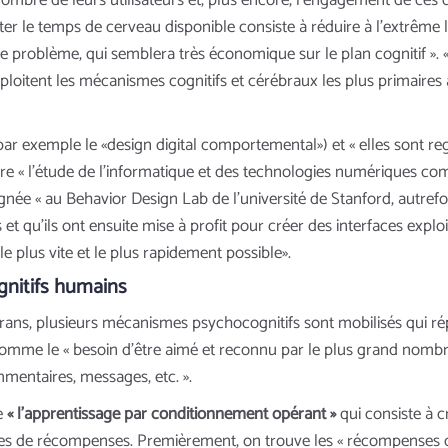
mbre de leurs utilisateurs et, plus encore, l’engagement de ces dern
pter le temps de cerveau disponible consiste à réduire à l’extrême l
 problème, qui semblera très économique sur le plan cognitif ». « 
xploitent les mécanismes cognitifs et cérébraux les plus primaire
ar exemple le «design digital comportemental») et « elles sont re
ire « l’étude de l’informatique et des technologies numériques co
gnée « au Behavior Design Lab de l’université de Stanford, autrefo
qu’ils ont ensuite mise à profit pour créer des interfaces exploit
e plus vite et le plus rapidement possible».
ognitifs humains
ans, plusieurs mécanismes psychocognitifs sont mobilisés qui rép
comme le « besoin d’être aimé et reconnu par le plus grand nomb
ommentaires, messages, etc. ».
de
« l’apprentissage par conditionnement opérant »
qui consiste à c
s de récompenses. Premièrement, on trouve les « récompenses de s