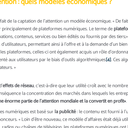
ention : quels modèles économiques ?
 de la captation de l’attention un modèle économique. « De fait, ce
artir principalement de plateformes numériques. Le terme de
platef
ations, contenus, services ou bien édités ou fournis par des tiers;
d’utilisateurs, permettant ainsi à l’offre et à la demande d’un bien
es plateformes, celles-ci ont également acquis un rôle d’ordonna
nté aux utilisateurs par le biais d’outils algorithmiques
[4]
. Ces al
ateurs. »
d’
effets de réseau
, c’est-à-dire que leur utilité croît avec le nomb
onséquence la concentration des marchés dans lesquels les entrep
 énorme partie de l’attention mondiale et la convertit en profit»
.
es numériques est basé sur
la publicité
: le contenu est fourni à l
onceurs. « Loin d’être nouveau, ce modèle d’affaires était déjà 
x, radios ou chaînes de télévision, les plateformes numériques ont 