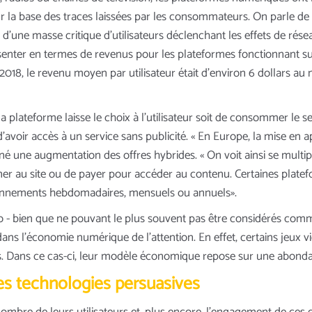
ur la base des traces laissées par les consommateurs. On parle de
ion d’une masse critique d’utilisateurs déclenchant les effets de 
senter en termes de revenus pour les plateformes fonctionnant sur 
018, le revenu moyen par utilisateur était d’environ 6 dollars au 
plateforme laisse le choix à l’utilisateur soit de consommer le se
 d’avoir accès à un service sans publicité. « En Europe, la mise en
é une augmentation des offres hybrides. « On voit ainsi se multip
nner au site ou de payer pour accéder au contenu. Certaines platefo
onnements hebdomadaires, mensuels ou annuels».
éo - bien que ne pouvant le plus souvent pas être considérés com
ns l’économie numérique de l’attention. En effet, certains jeux
. Dans ce cas-ci, leur modèle économique repose sur une abondan
des technologies persuasives