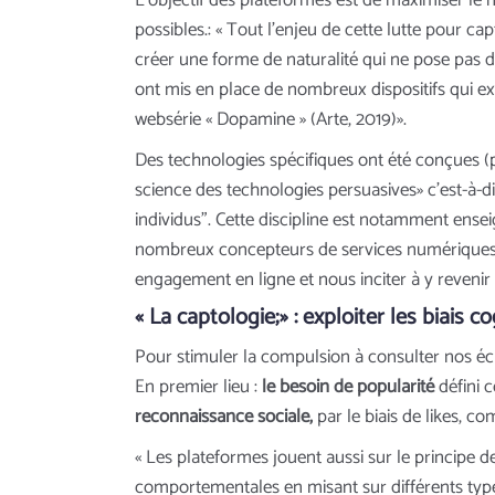
L’objectif des plateformes est de maximiser le no
possibles.: « Tout l’enjeu de cette lutte pour ca
créer une forme de naturalité qui ne pose pas de
ont mis en place de nombreux dispositifs qui e
websérie « Dopamine » (Arte, 2019)».
Des technologies spécifiques ont été conçues (p
science des technologies persuasives» c’est-à-d
individus". Cette discipline est notamment ensei
nombreux concepteurs de services numériques et 
engagement en ligne et nous inciter à y revenir l
« La captologie;» : exploiter les biais c
Pour stimuler la compulsion à consulter nos écr
En premier lieu :
le besoin de popularité
défini 
reconnaissance sociale,
par le biais de likes, c
« Les plateformes jouent aussi sur le principe 
comportementales en misant sur différents type