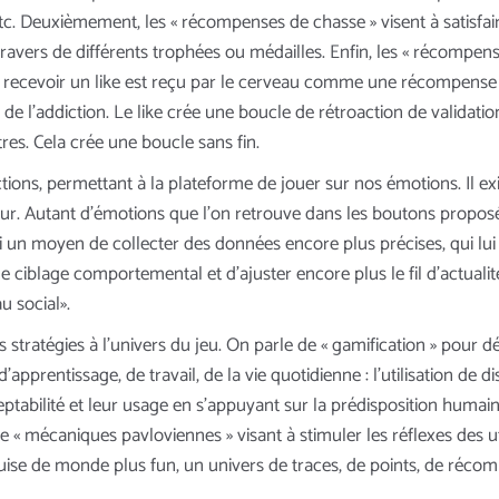
 Deuxièmement, les « récompenses de chasse » visent à satisfair
ravers de différents trophées ou médailles. Enfin, les « récompense
(..) recevoir un like est reçu par le cerveau comme une récompens
de l’addiction. Le like crée une boucle de rétroaction de validation
tres. Cela crée une boucle sans fin.
actions, permettant à la plateforme de jouer sur nos émotions. Il exis
la peur. Autant d’émotions que l’on retrouve dans les boutons prop
si un moyen de collecter des données encore plus précises, qui lui
 ciblage comportemental et d’ajuster encore plus le fil d’actualit
u social».
stratégies à l’univers du jeu. On parle de « gamification » pour d
apprentissage, de travail, de la vie quotidienne : l’utilisation de di
bilité et leur usage en s’appuyant sur la prédisposition humaine a
« mécaniques pavloviennes » visant à stimuler les réflexes des u
guise de monde plus fun, un univers de traces, de points, de réc