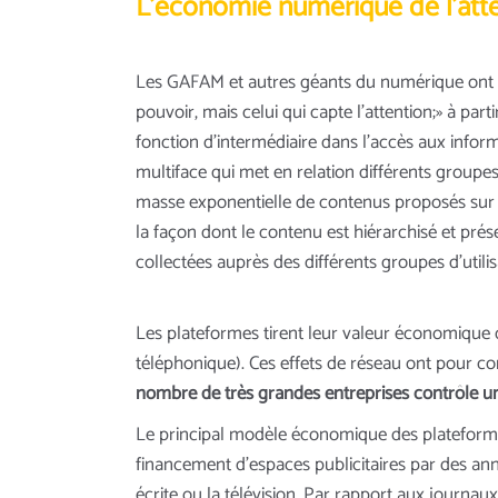
L’économie numérique de l’att
Les GAFAM et autres géants du numérique ont fait
pouvoir, mais celui qui capte l’attention;» à p
fonction d’intermédiaire dans l’accès aux inform
multiface qui met en relation différents groupes 
masse exponentielle de contenus proposés sur l
la façon dont le contenu est hiérarchisé et prése
collectées auprès des différents groupes d’utilis
Les plateformes tirent leur valeur économique 
téléphonique). Ces effets de réseau ont pour c
nombre de très grandes entreprises contrôle une
Le principal modèle économique des plateform
financement d’espaces publicitaires par des ann
écrite ou la télévision. Par rapport aux journau