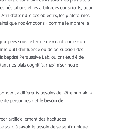
iers, c’est-à-dire qu’ils soient les plus actifs
es hésitations et les arbitrages conscients, pour
Afin d’atteindre ces objectifs, les plateformes
s ainsi que nos émotions « comme le montre la
groupées sous le terme de « captologie » ou
mme outil d’influence ou de persuasion des
is baptisé Persuasive Lab, où ont étudié de
ant nos biais cognitifs, maximiser notre
ondent à différents besoins de l’être humain. «
re de personnes » et
le besoin de
réer artificiellement des habitudes
oi », à savoir le besoin de se sentir unique,