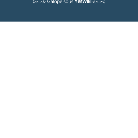
(>^_^)> Galope sous
YesWiki
<(^_^<)