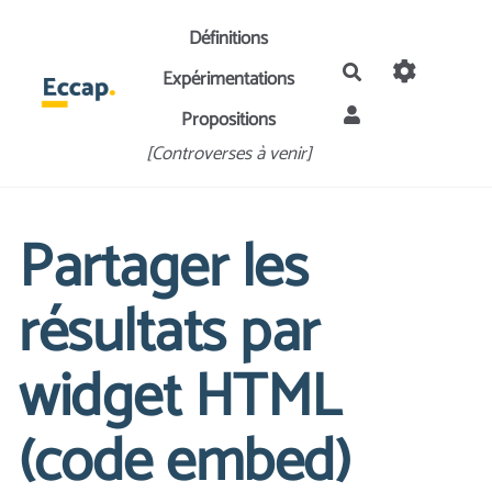
Aller au contenu principal
Définitions
Rechercher
Expérimentations
Propositions
[Controverses à venir]
Partager les
résultats par
widget HTML
(code embed)