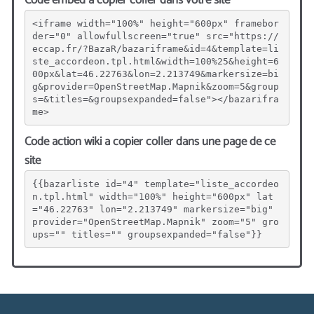
Code embed a copier coller dans votre site
<iframe width="100%" height="600px" framebor
der="0" allowfullscreen="true" src="https://
eccap.fr/?BazaR/bazariframe&id=4&template=li
ste_accordeon.tpl.html&width=100%25&height=6
00px&lat=46.22763&lon=2.213749&markersize=bi
g&provider=OpenStreetMap.Mapnik&zoom=5&group
s=&titles=&groupsexpanded=false"></bazarifra
me>
Code action wiki a copier coller dans une page de ce
site
{{bazarliste id="4" template="liste_accordeo
n.tpl.html" width="100%" height="600px" lat
="46.22763" lon="2.213749" markersize="big" 
provider="OpenStreetMap.Mapnik" zoom="5" gro
ups="" titles="" groupsexpanded="false"}}