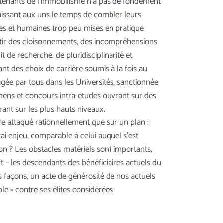
 tenants de l’immobilisme n’a pas de fondement
 laissant aux uns le temps de combler leurs
lles et humaines trop peu mises en pratique
sortir des cloisonnements, des incompréhensions
t de recherche, de pluridisciplinarité et
ant des choix de carrière soumis à la fois au
agée par tous dans les Universités, sanctionnée
amens et concours intra-études ouvrant sur des
rant sur les plus hauts niveaux.
re attaqué rationnellement que sur un plan :
vrai enjeu, comparable à celui auquel s’est
on ? Les obstacles matériels sont importants,
 – les descendants des bénéficiaires actuels du
s façons, un acte de générosité de nos actuels
le » contre ses élites considérées