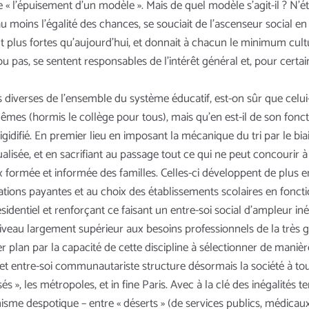
ne « l’épuisement d’un modèle ». Mais de quel modèle s’agit-il ? N’ét
it au moins l’égalité des chances, se souciait de l’ascenseur social 
plus fortes qu’aujourd’hui, et donnait à chacun le minimum culture
ou pas, se sentent responsables de l’intérêt général et, pour cert
nces diverses de l’ensemble du système éducatif, est-on sûr que celu
mêmes (hormis le collège pour tous), mais qu’en est-il de son fon
igidifié. En premier lieu en imposant la mécanique du tri par le
sée, et en sacrifiant au passage tout ce qui ne peut concourir à l
ux formée et informée des familles. Celles-ci développent de plus
mations payantes et au choix des établissements scolaires en fonct
identiel et renforçant ce faisant un entre-soi social d’ampleur iné
iveau largement supérieur aux besoins professionnels de la très g
ier plan par la capacité de cette discipline à sélectionner de maniè
et entre-soi communautariste structure désormais la société à tous 
s », les métropoles, et in fine Paris. Avec à la clé des inégalités t
sme despotique – entre « déserts » (de services publics, médicaux,