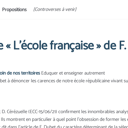
[Controverses à venir]
Propositions
e « L’école française » de F
in de nos territoires
Eduquer et enseigner autrement
et à dénoncer les carences de notre école républicaine vivant su
et D. Cérézuelle (ECC-15/06/21) confirment les innombrables anal
 Ils montrent en particulier à quel point l’obsession de former les
t dit dans l’article de F. Dubet du caractère déterminant de la sé