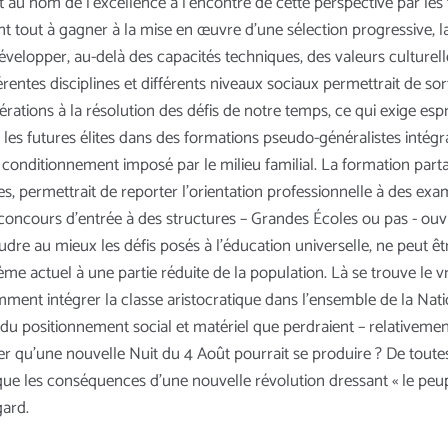
au nom de l’excellence à l’encontre de cette perspective par les
raient tout à gagner à la mise en œuvre d’une sélection progressive,
 développer, au-delà des capacités techniques, des valeurs culture
férentes disciplines et différents niveaux sociaux permettrait de 
érations à la résolution des défis de notre temps, ce qui exige espri
r les futures élites dans des formations pseudo-généralistes intégr
u conditionnement imposé par le milieu familial. La formation part
s, permettrait de reporter l’orientation professionnelle à des ex
s concours d’entrée à des structures – Grandes Écoles ou pas - ouv
re au mieux les défis posés à l’éducation universelle, ne peut êt
stème actuel à une partie réduite de la population. Là se trouve le 
mment intégrer la classe aristocratique dans l’ensemble de la Nati
u positionnement social et matériel que perdraient – relativement
er qu’une nouvelle Nuit du 4 Août pourrait se produire ? De toute
que les conséquences d’une nouvelle révolution dressant « le peup
ard.